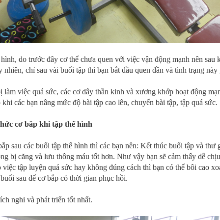
 hình, do trước đây cơ thể chưa quen với việc vận động mạnh nên sau k
y nhiên, chỉ sau vài buổi tập thì bạn bắt đầu quen dần và tình trạng này
bị làm việc quá sức, các cơ dây thần kinh và xương khớp hoạt động mạ
khi các bạn nâng mức độ bài tập cao lên, chuyển bài tập, tập quá sức.
hức cơ bắp khi tập thể hình
bắp sau các buổi tập thể hình thì các bạn nên: Kết thúc buổi tập và thư
ng bị căng và lưu thông máu tốt hơn. Như vậy bạn sẽ cảm thấy dễ chịu 
việc tập luyện quá sức hay không đúng cách thì bạn có thể bôi cao x
buổi sau để cơ bắp có thời gian phục hồi.
ch nghi và phát triển tốt nhất.