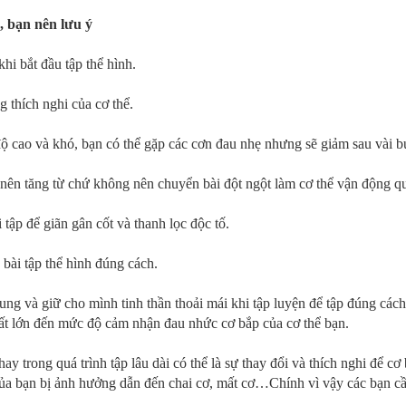
, bạn nên lưu ý
hi bắt đầu tập thể hình.
g thích nghi của cơ thể.
ộ cao và khó, bạn có thể gặp các cơn đau nhẹ nhưng sẽ giảm sau vài bu
 nên tăng từ chứ không nên chuyển bài đột ngột làm cơ thể vận động q
 tập để giãn gân cốt và thanh lọc độc tố.
 bài tập thể hình đúng cách.
rung và giữ cho mình tinh thần thoải mái khi tập luyện để tập đúng cách
 rất lớn đến mức độ cảm nhận đau nhức cơ bắp của cơ thể bạn.
y trong quá trình tập lâu dài có thể là sự thay đổi và thích nghi để cơ
ủa bạn bị ảnh hưởng dẫn đến chai cơ, mất cơ…Chính vì vậy các bạn cần