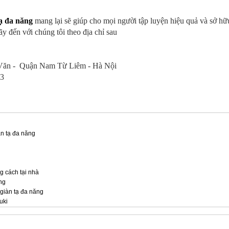
tạ đa năng
mang lại sẽ giúp cho mọi người tập luyện hiệu quả và sở hữ
̃y đến với chúng tôi theo địa chỉ sau
 Văn - Quận Nam Từ Liêm - Hà Nội
23
àn tạ đa năng
g cách tại nhà
ông
giàn tạ đa năng
Xuki