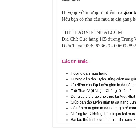
Hi vọng với những ưu điểm mà
giàn 
Nếu bạn có nhu cầu mua tạ đĩa gang ha
THETHAOVIETNHAT.COM
Địa Chỉ: Cửa hàng 165 đường Trung
Điện Thoại: 0962833629 - 09699289
Các tin khác
Hướng dẫn mua hàng
Hướng dẫn tập luyện đúng cách với gi
Ưu điểm của tập luyện giàn tạ đa năng
Thể Thao Việt Nhật - Chúng tôi là ai?
Dụng cụ thể thao cho thuê tại Việt Nhật
Giúp bạn tập luyện giàn tạ đa năng đún
Có nên mua giàn tạ đa năng giá rẻ kh
Những lưu ý không thể bỏ qua khi mua 
Bài tập thể hình cùng giàn tạ đa năng 