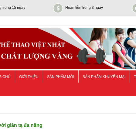
g trong 15 ngày
Hoàn tiền trong 3 ngày
G CHỦ
GIỚI THIỆU
SẢN PHẨM MỚI
SẢN PHẨM KHUYẾN MẠI
T
́i giàn tạ đa năng