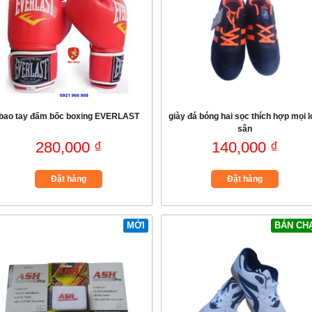
bao tay đấm bốc boxing EVERLAST
giày đá bóng hai sọc thích hợp mọi l
sân
280,000 ₫
140,000 ₫
Đặt hàng
Đặt hàng
MỚI
BÁN CH