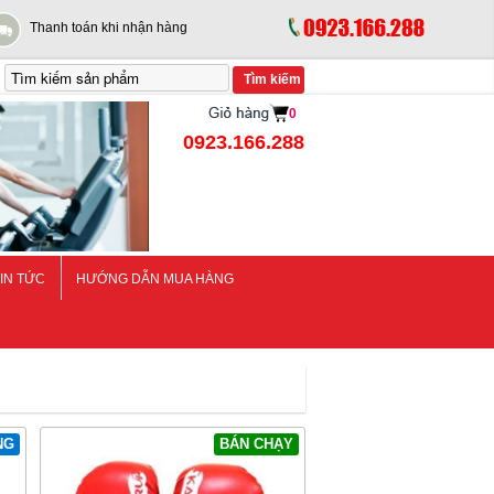
Thanh toán khi nhận hàng
0
0923.166.288
IN TỨC
HƯỚNG DẪN MUA HÀNG
NG
BÁN CHẠY