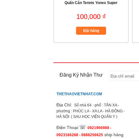
Quấn Cán Tennis Yonex Super
100,000 ₫
Đặt hàng
Đăng Ký Nhận Thư
THETHAOVIETNHAT.COM
Địa Chỉ:
Số nhà 64 - phố : TÂN XA -
phường : PHÚC LA - XA LA - HÀ ĐÔNG -
HÀ NỘI ( SAU HỌC VIỆN QUÂN Y )
☏
Điện Thoại:
0921966988 -
ship hàng
0923166288 - 0888256625