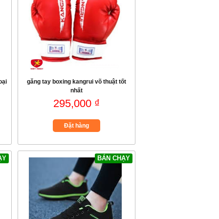
oại
găng tay boxing kangrui võ thuật tốt
nhất
295,000 ₫
Đặt hàng
ẠY
BÁN CHẠY