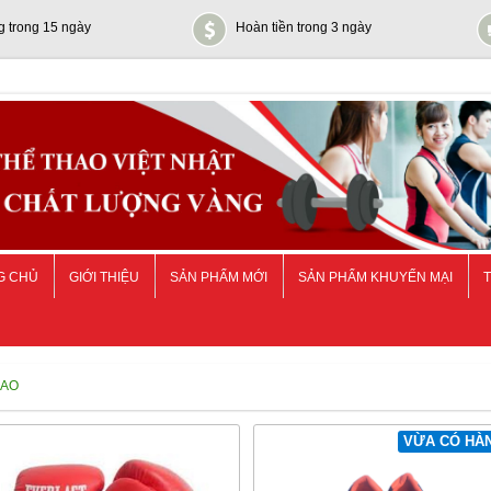
g trong 15 ngày
Hoàn tiền trong 3 ngày
G CHỦ
GIỚI THIỆU
SẢN PHẨM MỚI
SẢN PHẨM KHUYẾN MẠI
T
HAO
VỪA CÓ HÀ