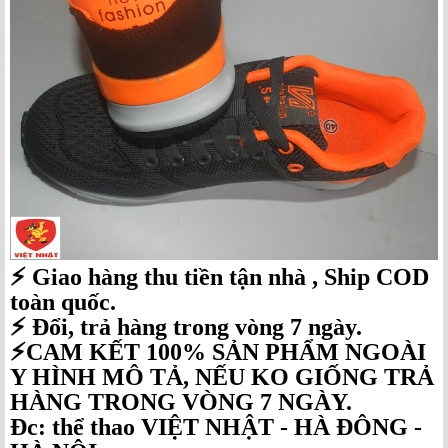
⚡️ Giao hàng thu tiền tận nhà , Ship COD
toàn quốc.
⚡️ Đổi, trả hàng trong vòng 7 ngày.
⚡️CAM KẾT 100% SẢN PHẨM NGOÀI
Y HÌNH MÔ TẢ, NẾU KO GIỐNG TRẢ
HÀNG TRONG VÒNG 7 NGÀY.
Đc: thể thao VIỆT NHẬT - HÀ ĐÔNG -