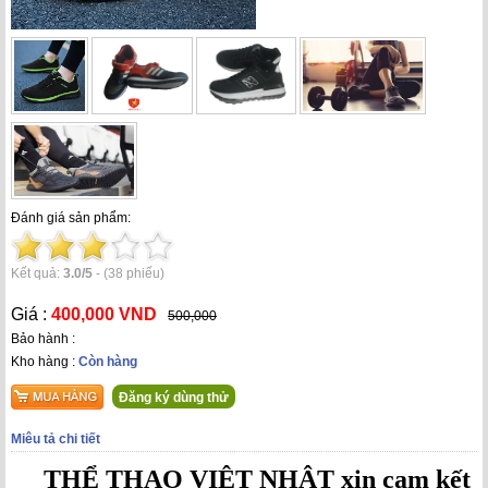
Đánh giá sản phẩm:
Kết quả:
3.0
/
5
-
(38 phiếu)
Giá :
400,000 VND
500,000
Bảo hành :
Kho hàng :
Còn hàng
Đăng ký dùng thử
Miêu tả chi tiết
THỂ THAO VIỆT NHẬT xin cam kết