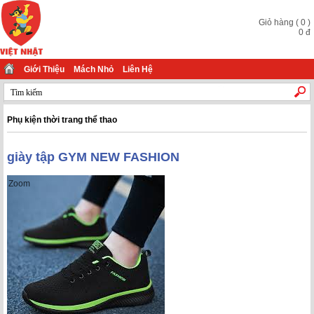
Giỏ hàng
(
0
)
0
đ
Giới Thiệu
Mách Nhỏ
Liên Hệ
Phụ kiện thời trang thể thao
giày tập GYM NEW FASHION
Zoom