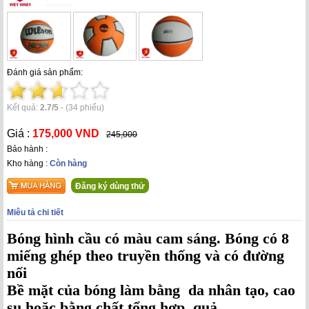
Đánh giá sản phẩm:
Kết quả:
2.7
/
5
-
(34 phiếu)
Giá :
175,000 VND
245,000
Bảo hành :
Kho hàng :
Còn hàng
Đăng ký dùng thử
Miêu tả chi tiết
Bóng hình cầu có màu cam sáng. Bóng có 8
miếng ghép theo truyền thống và có đường
nối
Bề mặt của bóng làm bằng da nhân tạo, cao
su hoặc bằng chất tổng hợp. quả