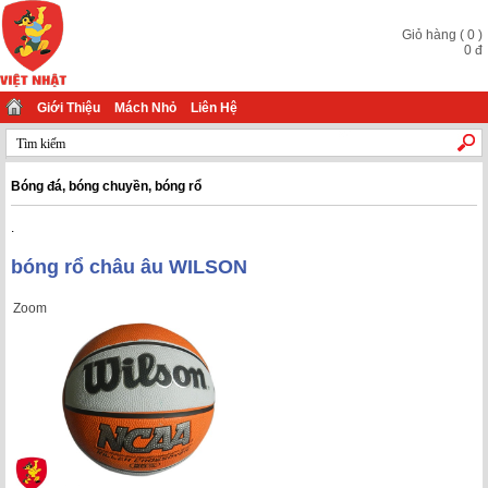
Giỏ hàng
(
0
)
0
đ
Giới Thiệu
Mách Nhỏ
Liên Hệ
Bóng đá, bóng chuyền, bóng rổ
.
bóng rổ châu âu WILSON
Zoom