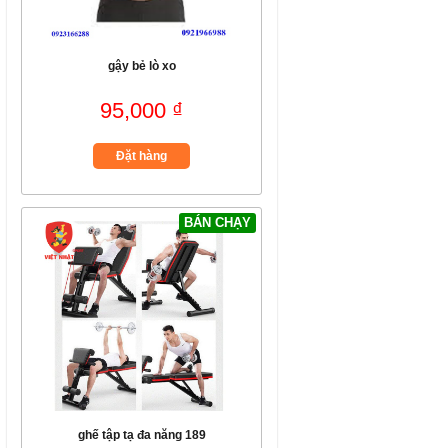
gậy bẻ lò xo
95,000 ₫
Đặt hàng
BÁN CHẠY
ghế tập tạ đa năng 189