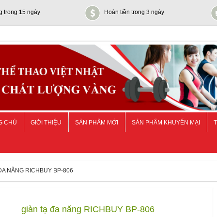
g trong 15 ngày
Hoàn tiền trong 3 ngày
G CHỦ
GIỚI THIỆU
SẢN PHẨM MỚI
SẢN PHẨM KHUYẾN MẠI
T
 ĐA NĂNG RICHBUY BP-806
giàn tạ đa năng RICHBUY BP-806