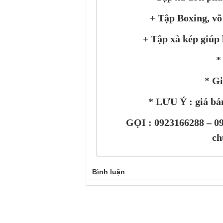
+ Tập Boxing, võ
+ Tập xà kép giúp
*
* Gi
* LƯU Ý : giá bán
GỌI : 0923166288 – 09
ch
Bình luận