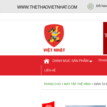
WWW.THETHAOVIETNHAT.COM
Đổi hàn
DANH MỤC SẢN PHẨM
TRAN
LIÊN HỆ
TRANG CHỦ
>
MÁY TẬP THỂ HÌNH
> GIÀN TẠ
-6%