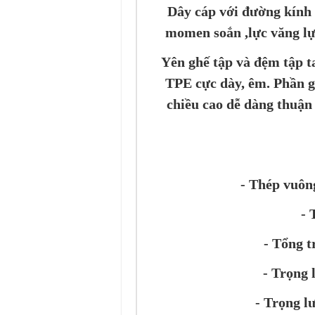
Dây cáp với đường kính 
momen soắn ,lực văng lực
Yên ghế tập và đệm tập t
TPE cực dày, êm. Phần gh
chiều cao dễ dàng thuận 
- Thép vuô
- 
- Tổng t
- Trọng 
- Trọng l