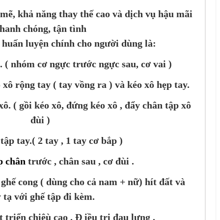
mẽ, khả năng thay thế cao và dịch vụ hậu mãi
hanh chóng, tận tình
huấn luyện chính cho người dùng là:
. ( nhóm cơ ngực trước ngực sau, cơ vai )
xô rộng tay ( tay vồng ra ) và kéo xô hẹp tay.
xô. ( gồi kéo xô, đứng kéo xô , đẩy chân tập xô
đùi )
tập tay.( 2 tay , 1 tay cơ bắp )
p chân
trước , chân sau , cơ đùi .
ghế cong ( dùng cho cả nam + nữ) hít đất và
 tạ với ghế tập đi kèm.
triển chiêù cao . Đ iều trị đau lưng .