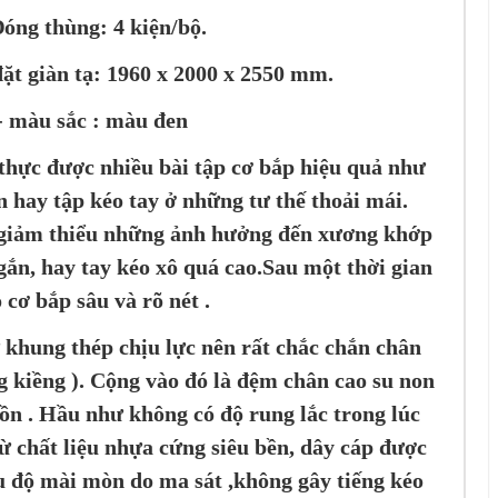
Đóng thùng: 4 kiện/bộ.
 đặt giàn tạ: 1960 x 2000 x 2550 mm.
- màu sắc : màu đen
 thực được nhiều bài tập cơ bắp hiệu quả như
n hay tập kéo tay ở những tư thế thoải mái.
 giảm thiểu những ảnh hưởng đến xương khớp
ắn, hay tay kéo xô quá cao.Sau một thời gian
 cơ bắp sâu và rõ nét .
 khung thép chịu lực nên rất chắc chắn chân
ng kiềng ). Cộng vào đó là đệm chân cao su non
ồn . Hầu như không có độ rung lắc trong lúc
ừ chất liệu nhựa cứng siêu bền, dây cáp được
 độ mài mòn do ma sát ,không gây tiếng kéo