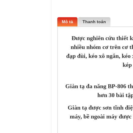
Mô tả
Thanh toán
Được nghiên cứu thiết k
nhiều nhóm cơ trên cơ t
đạp đùi, kéo xô ngắn, kéo x
kép
Giàn tạ đa năng BP-806
th
hơn 30 bài tậ
Giàn tạ được sơn tĩnh đi
máy, bề ngoài máy được 