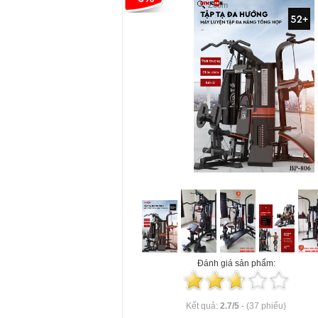
Zoom
Đánh giá sản phẩm:
Kết quả:
2.7
/
5
-
(37 phiếu)