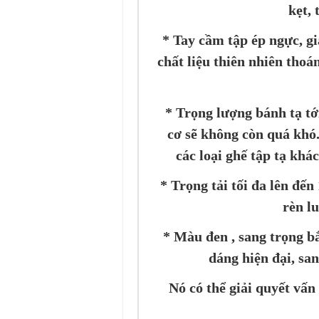
kẹt, 
* Tay cầm tập ép ngực, gi
chất liệu thiên nhiên thoá
* Trọng lượng bánh tạ tới
cơ sẽ không còn quá khó
các loại ghế tập tạ khá
* Trọng tải tối đa lên đế
rèn l
* Màu đen , sang trọng b
dáng hiện đại, sa
Nó có thể giải quyết vấn