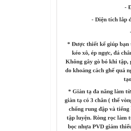
- 
- Diện tích lắp
*
Được thiết kế giúp bạn
kéo xô, ép ngực, đá châ
Không gây gò bó khi tập,
do khoảng cách ghế quá ng
tạo
* Giàn tạ đa năng làm từ
giàn tạ có 3 chân ( thế vò
chống rung đập và tiếng 
tập luyện. Ròng rọc làm t
bọc nhựa PVD giảm thiểu