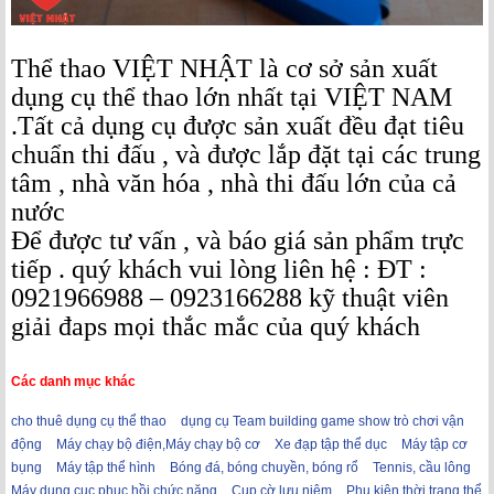
Thể thao VIỆT NHẬT là cơ sở sản xuất
dụng cụ thể thao lớn nhất tại VIỆT NAM
.Tất cả dụng cụ được sản xuất đều đạt tiêu
chuẩn thi đấu , và được lắp đặt tại các trung
tâm , nhà văn hóa , nhà thi đấu lớn của cả
nước
Để được tư vấn , và báo giá sản phẩm trực
tiếp . quý khách vui lòng liên hệ : ĐT :
0921966988 – 0923166288 kỹ thuật viên
giải đaps mọi thắc mắc của quý khách
Các danh mục khác
cho thuê dụng cụ thể thao
dụng cụ Team building game show trò chơi vận
động
Máy chạy bộ điện,Máy chạy bộ cơ
Xe đạp tập thể dục
Máy tập cơ
bụng
Máy tập thể hình
Bóng đá, bóng chuyền, bóng rổ
Tennis, cầu lông
Máy dụng cục phục hồi chức năng
Cup cờ lưu niệm
Phụ kiện thời trang thể