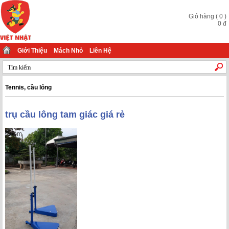
Giỏ hàng
(
0
)
0
đ
Giới Thiệu
Mách Nhỏ
Liên Hệ
Tennis, cầu lông
trụ cầu lông tam giác giá rẻ
Zoom