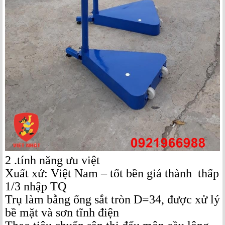
2 .tính năng ưu việt
Xuất xứ: Việt Nam – tốt bền giá thành thấp
1/3 nhập TQ
Trụ làm bằng ống sắt tròn D=34, được xử lý
bề mặt và sơn tĩnh điện