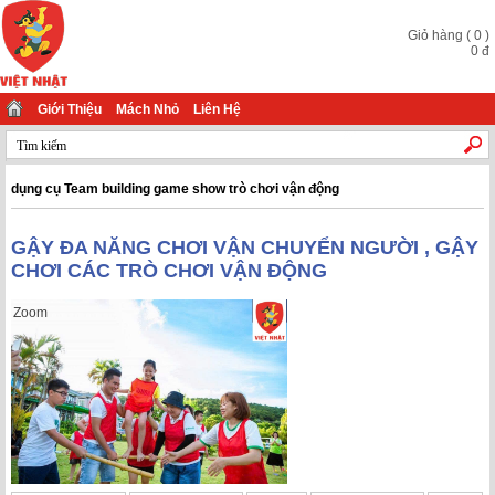
Giỏ hàng
(
0
)
0
đ
Giới Thiệu
Mách Nhỏ
Liên Hệ
dụng cụ Team building game show trò chơi vận động
GẬY ĐA NĂNG CHƠI VẬN CHUYỂN NGƯỜI , GẬY
CHƠI CÁC TRÒ CHƠI VẬN ĐỘNG
Zoom