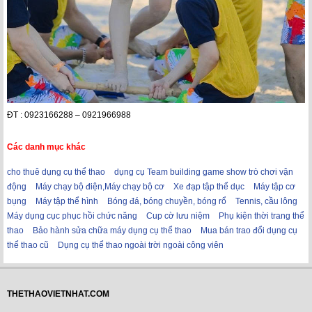
ĐT : 0923166288 – 0921966988
Các danh mục khác
cho thuê dụng cụ thể thao
dụng cụ Team building game show trò chơi vận
động
Máy chạy bộ điện,Máy chạy bộ cơ
Xe đạp tập thể dục
Máy tập cơ
bụng
Máy tập thể hình
Bóng đá, bóng chuyền, bóng rổ
Tennis, cầu lông
Máy dụng cục phục hồi chức năng
Cup cờ lưu niệm
Phụ kiện thời trang thể
thao
Bảo hành sửa chữa máy dụng cụ thể thao
Mua bán trao đổi dụng cụ
thể thao cũ
Dụng cụ thể thao ngoài trời ngoài công viên
THETHAOVIETNHAT.COM