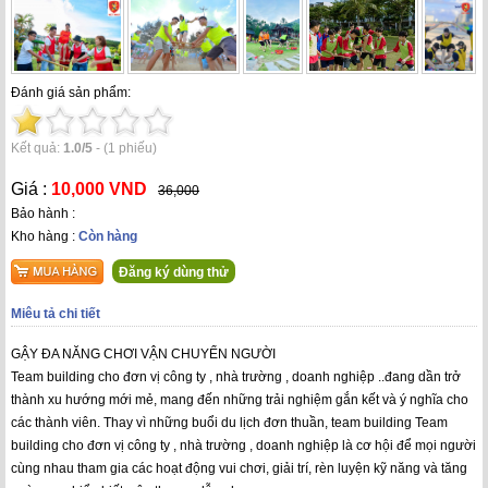
Đánh giá sản phẩm:
Kết quả:
1.0
/
5
-
(1 phiếu)
Giá :
10,000 VND
36,000
Bảo hành :
Kho hàng :
Còn hàng
Đăng ký dùng thử
Miêu tả chi tiết
GẬY ĐA NĂNG CHƠI VẬN CHUYỂN NGƯỜI
Team building cho đơn vị công ty , nhà trường , doanh nghiệp ..đang dần trở
thành xu hướng mới mẻ, mang đến những trải nghiệm gắn kết và ý nghĩa cho
các thành viên. Thay vì những buổi du lịch đơn thuần, team building Team
building cho đơn vị công ty , nhà trường , doanh nghiệp là cơ hội để mọi người
cùng nhau tham gia các hoạt động vui chơi, giải trí, rèn luyện kỹ năng và tăng