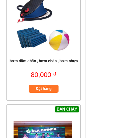
bơm dậm chân , bơm chân , bơm nhựa
80,000 ₫
Đặt hàng
BÁN CHẠY