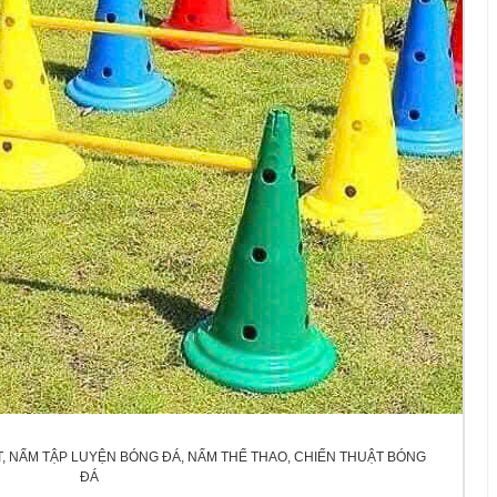
T, NẤM TẬP LUYỆN BÓNG ĐÁ, NẤM THỂ THAO, CHIẾN THUẬT BÓNG
ĐÁ