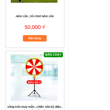
ném còn , trò chơi ném còn
50,000 ₫
Đặt hàng
BÁN CHẠY
vòng tròn may mắn , chiếc nón kỳ diệu ,