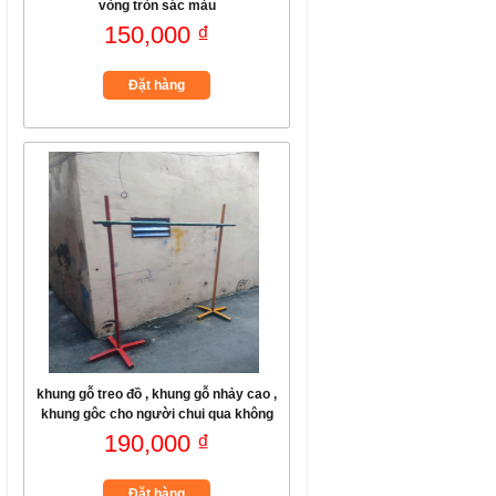
vòng tròn sác màu
150,000 ₫
Đặt hàng
khung gỗ treo đồ , khung gỗ nhảy cao ,
khung gôc cho người chui qua không
trạm
190,000 ₫
Đặt hàng