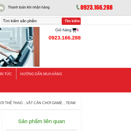
Thanh toán khi nhận hàng
0
0923.166.288
IN TỨC
HƯỚNG DẪN MUA HÀNG
I THỂ THAO ...VẬT CẢN CHƠI GAME ...TEAM
Sản phẩm liên quan