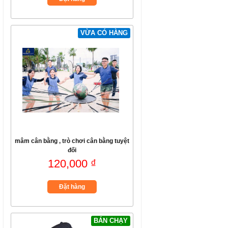
VỪA CÓ HÀNG
mâm cân bằng , trò chơi cân bằng tuyệt
đối
120,000 ₫
Đặt hàng
BÁN CHẠY