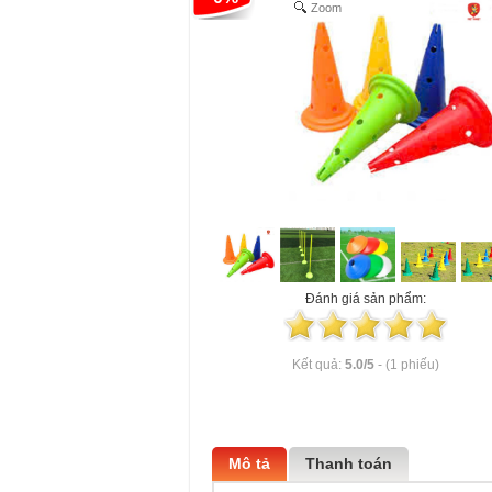
Zoom
Đánh giá sản phẩm:
Kết quả:
5.0
/
5
-
(1 phiếu)
Mô tả
Thanh toán