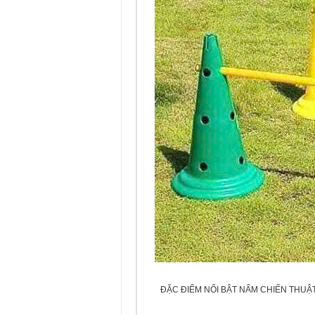
ĐẶC ĐIỂM NỔI BẬT NẤM CHIẾN THUẬ