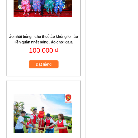
áo nhồi bóng - cho thuê áo khổng lồ - áo
liền quần nhét bóng , áo chơi gala
100,000 ₫
Đặt hàng