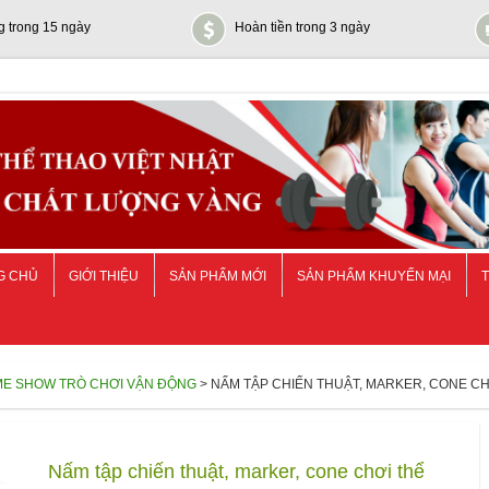
g trong 15 ngày
Hoàn tiền trong 3 ngày
G CHỦ
GIỚI THIỆU
SẢN PHẨM MỚI
SẢN PHẨM KHUYẾN MẠI
T
ME SHOW TRÒ CHƠI VẬN ĐỘNG
> NẤM TẬP CHIẾN THUẬT, MARKER, CONE CHƠ
Nấm tập chiến thuật, marker, cone chơi thể