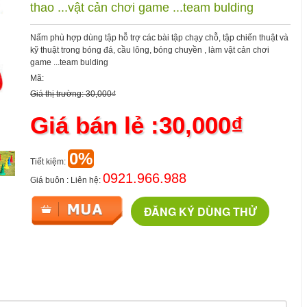
thao ...vật cản chơi game ...team bulding
Nấm phù hợp dùng tập hỗ trợ các bài tập chạy chỗ, tập chiến thuật và
kỹ thuật trong bóng đá, cầu lông, bóng chuyền , làm vật cản chơi
game ...team bulding
Mã:
Giá thị trường: 30,000₫
Giá bán lẻ :30,000₫
0%
Tiết kiệm:
0921.966.988
Giá buôn : Liên hệ:
ĐĂNG KÝ DÙNG THỬ