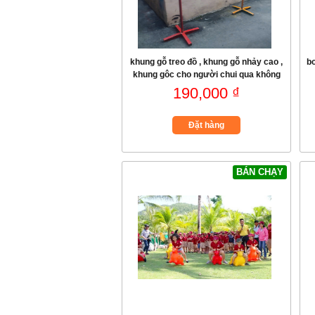
khung gỗ treo đồ , khung gỗ nhảy cao ,
b
khung gôc cho người chui qua không
trạm
190,000 ₫
Đặt hàng
BÁN CHẠY