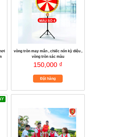
hơi
vòng tròn may mắn , chiếc nón kỳ diệu ,
am
vòng tròn sác màu
150,000 ₫
Đặt hàng
ẠY