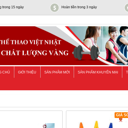
g trong 15 ngày
Hoàn tiền trong 3 ngày
G CHỦ
GIỚI THIỆU
SẢN PHẨM MỚI
SẢN PHẨM KHUYẾN MẠI
T
GIÁ S