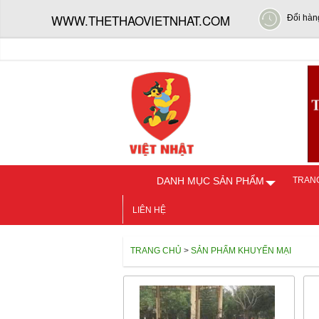
WWW.THETHAOVIETNHAT.COM
Đổi hàn
DANH MỤC SẢN PHẨM
TRAN
LIÊN HỆ
TRANG CHỦ
>
SẢN PHẨM KHUYẾN MẠI