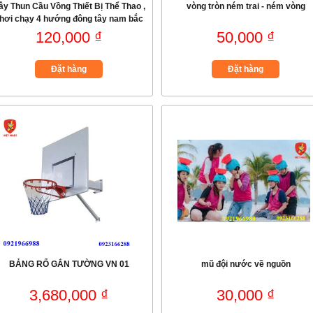
ây Thun Cầu Vồng Thiết Bị Thể Thao ,
vòng tròn ném trai - ném vòng
hơi chạy 4 hướng đông tây nam bắc
120,000 ₫
50,000 ₫
Đặt hàng
Đặt hàng
BẢNG RỔ GẮN TƯỜNG VN 01
mũ đội nước về nguồn
3,680,000 ₫
30,000 ₫