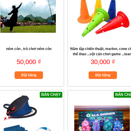
ném còn , trò chơi ném còn
Nấm tập chiến thuật, marker, cone c
thể thao ...vật cản chơi game ...te
bulding
50,000 ₫
30,000 ₫
Đặt hàng
Đặt hàng
BÁN CHẠY
BÁN CH