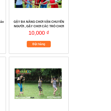
 áo
GẬY ĐA NĂNG CHƠI VẬN CHUYỂN
NGƯỜI , GẬY CHƠI CÁC TRÒ CHƠI
VẬN ĐỘNG
10,000 ₫
Đặt hàng