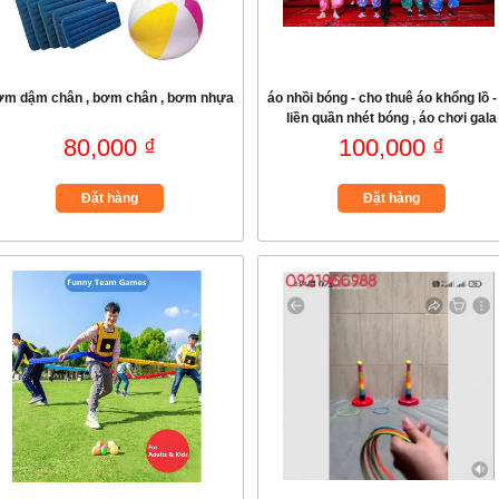
ơm dậm chân , bơm chân , bơm nhựa
áo nhồi bóng - cho thuê áo khổng lồ -
liền quần nhét bóng , áo chơi gala
80,000 ₫
100,000 ₫
Đặt hàng
Đặt hàng