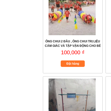
ỐNG CHUI 2 ĐẦU , ỐNG CHUI TRỊ LIỆU
CẢM GIÁC VÀ TẬP VẬN ĐỘNG CHO BÉ
100,000 ₫
Đặt hàng