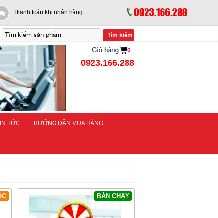
Thanh toán khi nhận hàng
0
0923.166.288
IN TỨC
HƯỚNG DẪN MUA HÀNG
ỐC
BÁN CHẠY