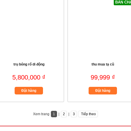
BÁN CH
trụ bóng rổ di động
thu mua tạ cũ
5,800,000 ₫
99,999 ₫
Đặt hàng
Đặt hàng
Xem trang
1
|
2
|
3
Tiếp theo