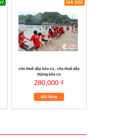
ẠY
GIÁ SỐC
cho thuê dây kéo co , cho thuê dây
thừng kéo co
280,000 ₫
Đặt hàng