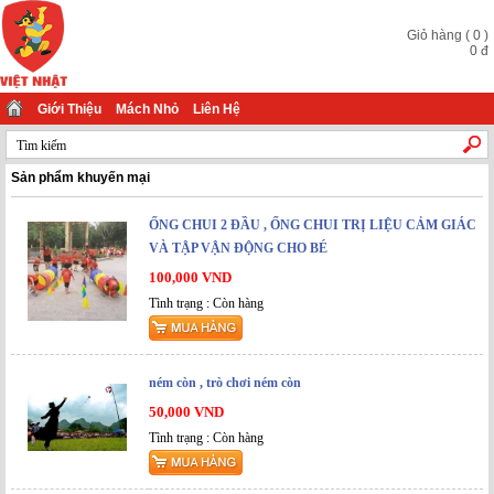
Giỏ hàng
(
0
)
0
đ
Giới Thiệu
Mách Nhỏ
Liên Hệ
Sản phẩm khuyến mại
ỐNG CHUI 2 ĐẦU , ỐNG CHUI TRỊ LIỆU CẢM GIÁC
VÀ TẬP VẬN ĐỘNG CHO BÉ
100,000 VND
Tình trạng : Còn hàng
ném còn , trò chơi ném còn
50,000 VND
Tình trạng : Còn hàng