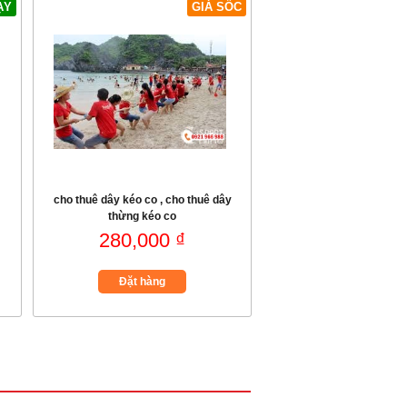
ẠY
GIÁ SỐC
cho thuê dây kéo co , cho thuê dây
thừng kéo co
280,000 ₫
Đặt hàng