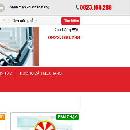
Thanh toán khi nhận hàng
0
0923.166.288
IN TỨC
HƯỚNG DẪN MUA HÀNG
ỐC
BÁN CHẠY