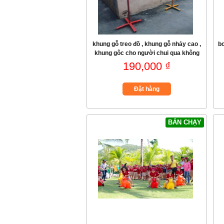
khung gỗ treo đồ , khung gỗ nhảy cao ,
b
khung gôc cho người chui qua không
trạm
190,000 ₫
Đặt hàng
BÁN CHẠY