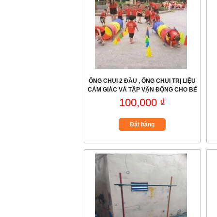
ỐNG CHUI 2 ĐẦU , ỐNG CHUI TRỊ LIỆU
CẢM GIÁC VÀ TẬP VẬN ĐỘNG CHO BÉ
100,000 ₫
Đặt hàng