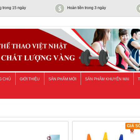
g trong 15 ngày
Hoàn tiền trong 3 ngày
G CHỦ
GIỚI THIỆU
SẢN PHẨM MỚI
SẢN PHẨM KHUYẾN MẠI
T
GIÁ S