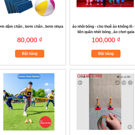
ơm dậm chân , bơm chân , bơm nhựa
áo nhồi bóng - cho thuê áo khổng lồ -
liền quần nhét bóng , áo chơi gala
80,000 ₫
100,000 ₫
Đặt hàng
Đặt hàng