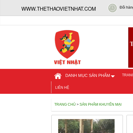
WWW.THETHAOVIETNHAT.COM
Đổi hàn
DANH MỤC SẢN PHẨM
TRAN
LIÊN HỆ
TRANG CHỦ
>
SẢN PHẨM KHUYẾN MẠI