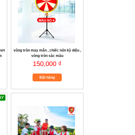
hơi
vòng tròn may mắn , chiếc nón kỳ diệu ,
am
vòng tròn sác màu
150,000 ₫
Đặt hàng
ẠY