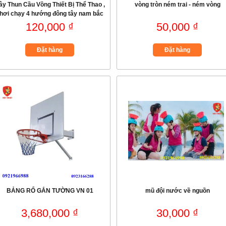
ây Thun Cầu Vồng Thiết Bị Thể Thao ,
vòng tròn ném trai - ném vòng
hơi chạy 4 hướng đông tây nam bắc
120,000 ₫
50,000 ₫
Đặt hàng
Đặt hàng
BẢNG RỔ GẮN TƯỜNG VN 01
mũ đội nước về nguồn
3,680,000 ₫
30,000 ₫