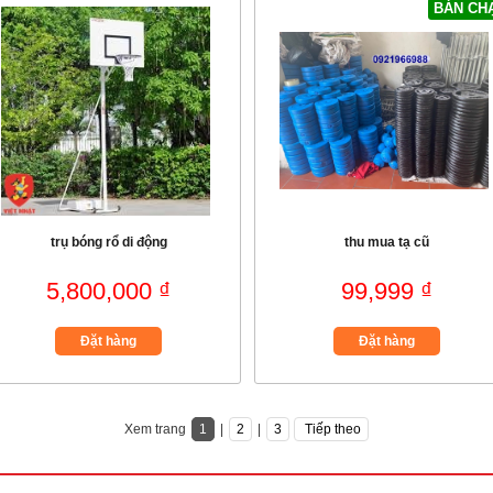
BÁN CH
trụ bóng rổ di động
thu mua tạ cũ
5,800,000 ₫
99,999 ₫
Đặt hàng
Đặt hàng
Xem trang
1
|
2
|
3
Tiếp theo