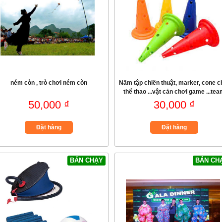
ném còn , trò chơi ném còn
Nấm tập chiến thuật, marker, cone c
thể thao ...vật cản chơi game ...te
bulding
50,000 ₫
30,000 ₫
Đặt hàng
Đặt hàng
BÁN CHẠY
BÁN CH