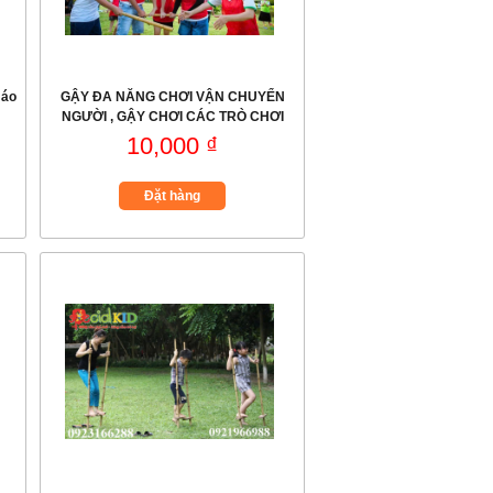
 áo
GẬY ĐA NĂNG CHƠI VẬN CHUYỂN
NGƯỜI , GẬY CHƠI CÁC TRÒ CHƠI
VẬN ĐỘNG
10,000 ₫
Đặt hàng