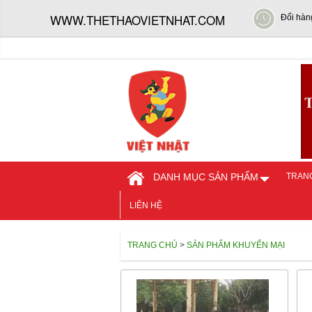
WWW.THETHAOVIETNHAT.COM
Đổi hàn
DANH MỤC SẢN PHẨM
TRAN
LIÊN HỆ
TRANG CHỦ
>
SẢN PHẨM KHUYẾN MẠI