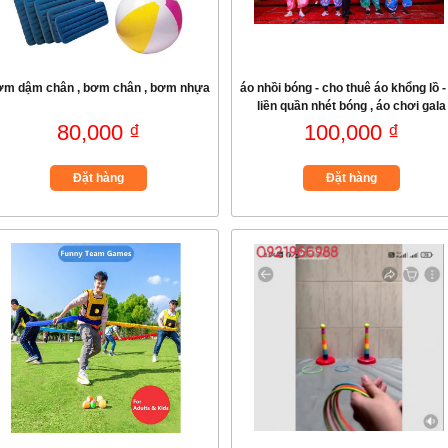
ơm dậm chân , bơm chân , bơm nhựa
áo nhồi bóng - cho thuê áo khổng lồ -
liền quần nhét bóng , áo chơi gala
80,000 ₫
100,000 ₫
Đặt hàng
Đặt hàng