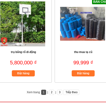
BÁN CH
trụ bóng rổ di động
thu mua tạ cũ
5,800,000 ₫
99,999 ₫
Đặt hàng
Đặt hàng
Xem trang
1
|
2
|
3
Tiếp theo