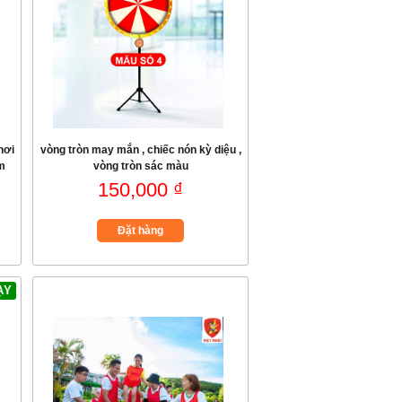
hơi
vòng tròn may mắn , chiếc nón kỳ diệu ,
am
vòng tròn sác màu
150,000 ₫
Đặt hàng
ẠY