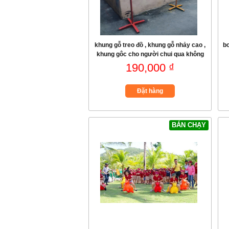
khung gỗ treo đồ , khung gỗ nhảy cao ,
b
khung gôc cho người chui qua không
trạm
190,000 ₫
Đặt hàng
BÁN CHẠY