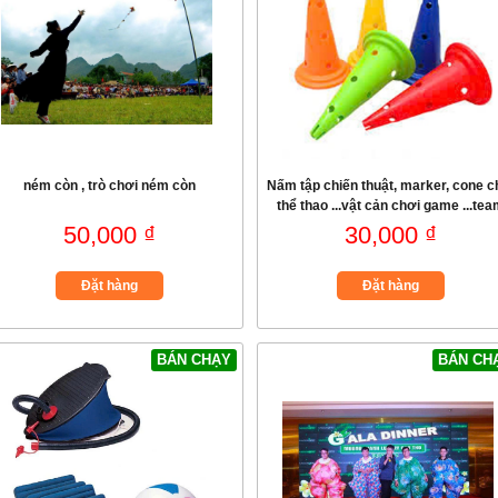
ném còn , trò chơi ném còn
Nấm tập chiến thuật, marker, cone c
thể thao ...vật cản chơi game ...te
bulding
50,000 ₫
30,000 ₫
Đặt hàng
Đặt hàng
BÁN CHẠY
BÁN CH