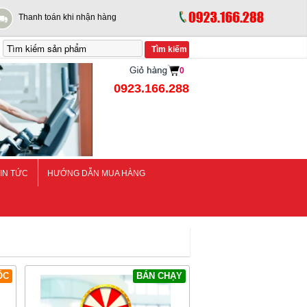
Thanh toán khi nhận hàng
0
0923.166.288
IN TỨC
HƯỚNG DẪN MUA HÀNG
ỐC
BÁN CHẠY