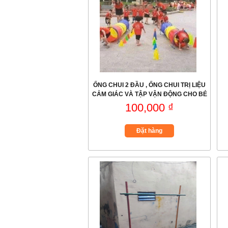
ỐNG CHUI 2 ĐẦU , ỐNG CHUI TRỊ LIỆU
CẢM GIÁC VÀ TẬP VẬN ĐỘNG CHO BÉ
100,000 ₫
Đặt hàng