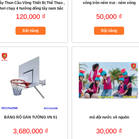
ây Thun Cầu Vồng Thiết Bị Thể Thao ,
vòng tròn ném trai - ném vòng
hơi chạy 4 hướng đông tây nam bắc
120,000 ₫
50,000 ₫
Đặt hàng
Đặt hàng
BẢNG RỔ GẮN TƯỜNG VN 01
mũ đội nước về nguồn
3,680,000 ₫
30,000 ₫