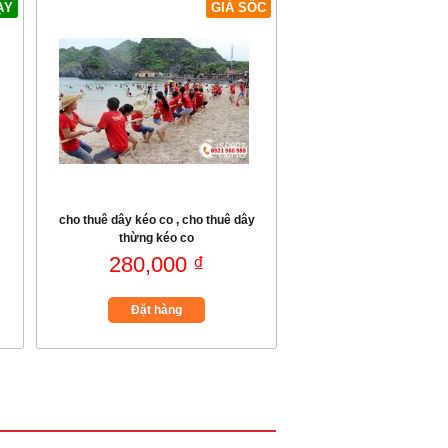
ẠY
GIÁ SỐC
cho thuê dây kéo co , cho thuê dây
thừng kéo co
280,000 ₫
Đặt hàng