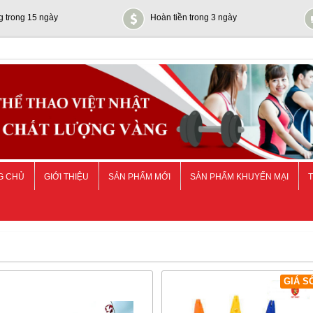
g trong 15 ngày
Hoàn tiền trong 3 ngày
G CHỦ
GIỚI THIỆU
SẢN PHẨM MỚI
SẢN PHẨM KHUYẾN MẠI
T
GIÁ S