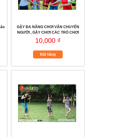
 áo
GẬY ĐA NĂNG CHƠI VẬN CHUYỂN
NGƯỜI , GẬY CHƠI CÁC TRÒ CHƠI
VẬN ĐỘNG
10,000 ₫
Đặt hàng